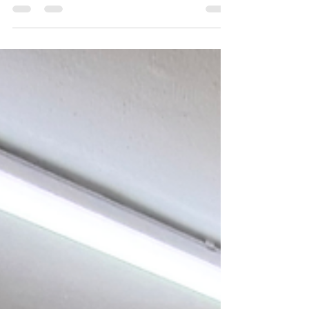
Este verán Xogo de Fíos volve retomar o obradoiro
na Asociación PCD Algaria, unha entidade de
persoas con discapacidade de Xinzo de Limia
(Ourense). Foi un reencontro que me enche de
orgullo e ilusión xa que é o segundo ano que
comparto esta experiencia cun grupo de 10 persoas
con discapacidade. E como sempre, temos un
ambiente moi animado con novas incorporacións!
Desde o primeiro día recibíronme con entusiasmo e
gañas de volver traballar co fío. Para min tamén é
unha sati