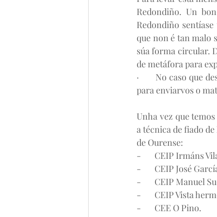
Redondiño. Un bone
Redondiño sentíase 
que non é tan malo 
súa forma circular. D
de metáfora para exp
·       No caso que 
para enviarvos o mate
Unha vez que temos 
a técnica de fiado d
de Ourense:
-       CEIP Irmáns Vil
-       CEIP José Gar
-       CEIP Manuel Su
-       CEIP Vista her
-       CEE O Pino.