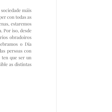
sociedade máis 
per con todas as 
enas, estaremos 
 Por iso, desde 
rios obradoiros 
lebramos o Día 
das persoas con 
ten que ser un 
ble as distintas 