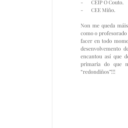
-       CEIP O Couto.
-       CEE Miño.
Non me queda máis 
como o profesorado q
facer en todo momen
desenvolvemento des
encantou así que d
primaria do que m
“redondiños”!!!