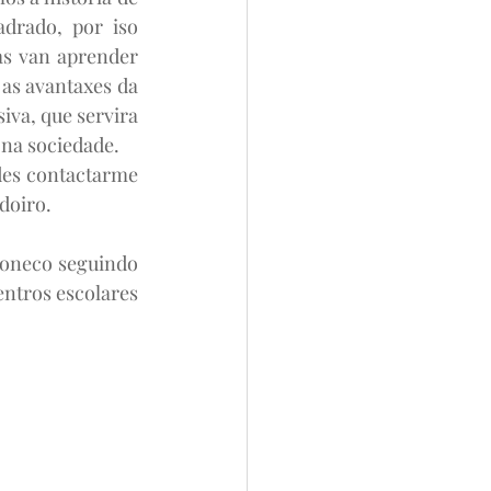
rado, por iso 
s van aprender 
as avantaxes da 
iva, que servira 
 na sociedade.
des contactarme 
adoiro.
boneco seguindo 
ntros escolares 