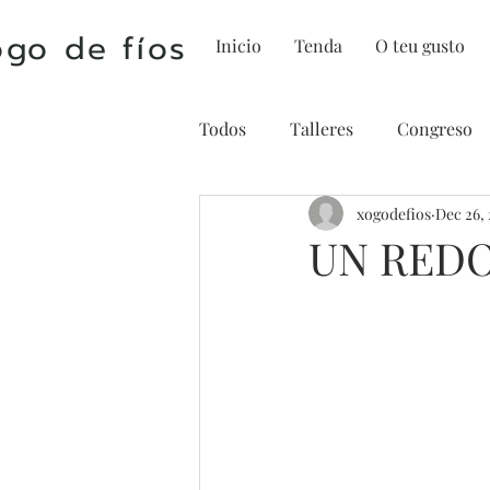
go de fíos
Inicio
Tenda
O teu gusto
Todos
Talleres
Congreso
xogodefios
Dec 26,
UN REDO