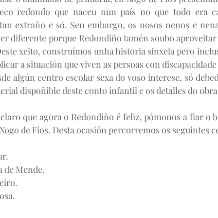
co redondo que naceu nun país no que todo era cad
tan extraño e só. Sen embargo, os nosos nenos e nena
ser diferente porque Redondiño tamén soubo aproveitar 
este xeito, construímos unha historia sinxela pero inclus
licar a situación que viven as persoas con discapacidade
desde algún centro escolar sexa do voso interese, só debe
rial dispoñible deste conto infantil e os detalles do obr
claro que agora o Redondiño é feliz, pómonos a fiar o 
e Xogo de Fíos. Desta ocasión percorremos os seguintes ce
ar.
cía de Mende.
eiro.
mosa.