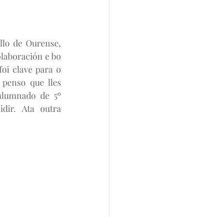
lo de Ourense, 
laboración e bo 
i clave para o 
penso que lles 
alumnado de 5º 
ir. Ata outra 