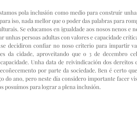
stamos pola inclusión como medio para construír unha 
E para iso, nada mellor que o poder das palabras para rom
culturais. Se educamos en igualdade aos nosos nenos e n
r unhas persoas adultas con valores e capacidade crítica.
se decidiron confiar no noso criterio para impartir va
res da cidade, aproveitando que o 3 de decembro ce
scapacidade. Unha data de reivindicación dos dereitos 
recoñecemento por parte da sociedade. Ben é certo que 
go do ano, pero neste día considero importante facer visi
s posuímos para lograr a plena inclusión.