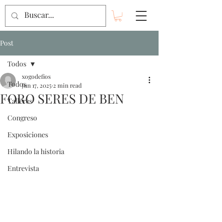
Post
Todos
xogodefios
Todos
Jun 17, 2025
2 min read
FORO SERES DE BEN
Talleres
Congreso
Exposiciones
Hilando la historia
Entrevista