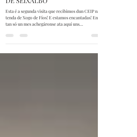
VISITA DO CEIP PLURILINGÜE
DE SEIXALBO
Esta é a segunda visita que recibimos dun CEIP na
tenda de Xogo de Fíos! E estamos encantadas! En
tan só un mes achegáronse ata aquí uns...