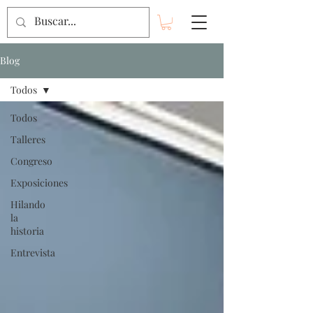
Blog
Todos
Todos
Talleres
Congreso
Exposiciones
Hilando
la
historia
Entrevista