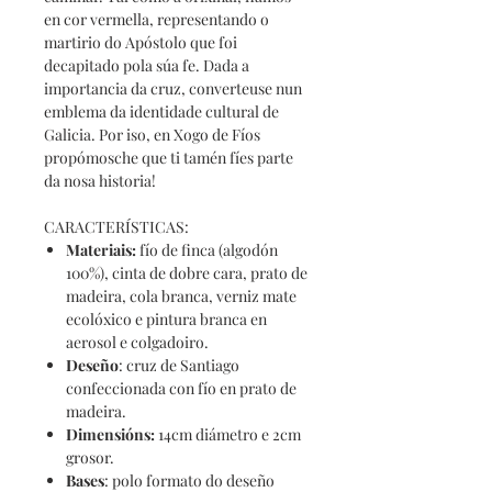
en cor vermella, representando o
martirio do Apóstolo que foi
decapitado pola súa fe. Dada a
importancia da cruz, converteuse nun
emblema da identidade cultural de
Galicia. Por iso, en Xogo de Fíos
propómosche que ti tamén fíes parte
da nosa historia!
CARACTERÍSTICAS:
Materiais
:
fío de finca (algodón
100%), cinta de dobre cara, prato de
madeira, cola branca, verniz mate
ecolóxico e pintura branca en
aerosol e colgadoiro.
Deseño
: cruz de Santiago
confeccionada con fío en prato de
madeira.
Dimensións
:
14cm diámetro e 2cm
grosor.
Bases
: polo formato do deseño