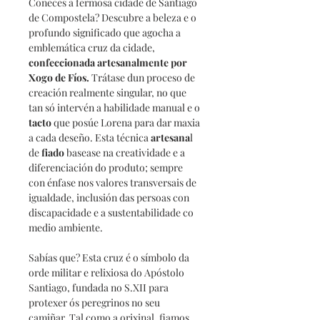
Coñeces a fermosa cidade de Santiago
de Compostela? Descubre a beleza e o
profundo significado que agocha a
emblemática cruz da cidade,
confeccionada artesanalmente por
Xogo de Fíos.
Trátase dun proceso de
creación realmente singular, no que
tan só intervén a habilidade manual e o
tacto
que posúe Lorena para dar maxia
a cada deseño. Esta técnica
artesana
l
de
fiado
basease na creatividade e a
diferenciación do produto; sempre
con énfase nos valores transversais de
igualdade, inclusión das persoas con
discapacidade e a sustentabilidade co
medio ambiente.
Sabías que? Esta cruz é o símbolo da
orde militar e relixiosa do Apóstolo
Santiago, fundada no S.XII para
protexer ós peregrinos no seu
camiñar. Tal como a orixinal, fiamos