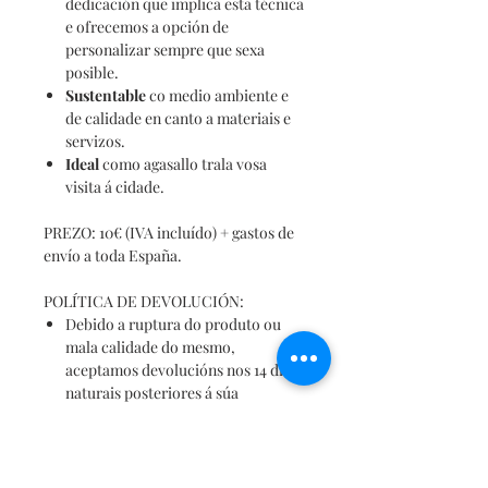
dedicación que implica esta técnica
e ofrecemos a opción de
personalizar sempre que sexa
posible.
Sustentable
co medio ambiente e
de calidade en canto a materiais e
servizos.
Ideal
como agasallo trala vosa
visita á cidade.
PREZO: 10€ (IVA incluído) + gastos de
envío a toda España.
POLÍTICA DE DEVOLUCIÓN:
Debido a ruptura do produto ou
mala calidade do mesmo,
aceptamos devolucións nos 14 días
naturais posteriores á súa
recepción, asumindo desde Xogo
de Fíos o custo de dita devolución.
Se o cliente rexeita o produto por
motivos persoais, aceptamos