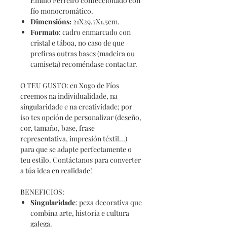
Emilio Ferreiro confeccionado con
fío monocromático.
Dimensións
:
21X29,7X1,5cm.
Formato
: cadro enmarcado con
cristal e táboa, no caso de que
prefiras outras bases (madeira ou
camiseta) recoméndase contactar.
O TEU GUSTO: en Xogo de Fíos
creemos na individualidade, na
singularidade e na creatividade; por
iso tes opción de personalizar (deseño,
cor, tamaño, base, frase
representativa, impresión téxtil...)
para que se adapte perfectamente o
teu estilo. Contáctanos para converter
a túa idea en realidade!
BENEFICIOS:
Singularidade
: peza decorativa que
combina arte, historia e cultura
galega.