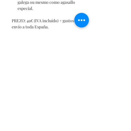
galega ou mesmo como agasallo
especial.
PREZO: 49€ (IVA incluído) + gastos de
envío a toda España.
POLÍTICA DE DEVOLUCIÓN:
Debido a ruptura do produto ou
mala calidade do mesmo,
aceptamos devolucións nos 14 días
naturais posteriores á súa
recepción, asumindo desde Xogo
de Fíos o custo de dita devolución.
Se o cliente rexeita o produto por
motivos persoais, aceptamos
devolucións nos 14 días naturais
posteriores a recepción do mesmo,
asumindo o cliente dito custo.
Valora cada peza como unha obra
única de arte inclusiva!