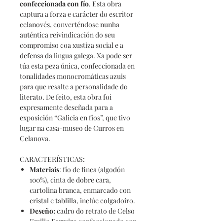
confeccionada con fío
. Esta obra
captura a forza e carácter do escritor
celanovés, converténdose nunha
auténtica reivindicación do seu
compromiso coa xustiza social e a
defensa da lingua galega. Xa pode ser
túa esta peza única, confeccionada en
tonalidades monocromáticas azuis
para que resalte a personalidade do
literato. De feito, esta obra foi
expresamente deseñada para a
exposición “Galicia en fíos”, que tivo
lugar na casa-museo de Curros en
Celanova.
CARACTERÍSTICAS:
Materiais
: fío de finca (algodón
100%), cinta de dobre cara,
cartolina branca, enmarcado con
cristal e tablilla, inclúe colgadoiro.
Deseño
:
cadro do retrato de Celso