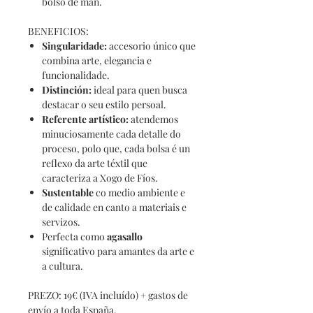
bolso de man.
BENEFICIOS:
Singularidade
:
accesorio único que
combina arte, elegancia e
funcionalidade.
Distinción
:
ideal para quen busca
destacar o seu estilo persoal.
Referente
artístico:
atendemos
minuciosamente cada detalle do
proceso, polo que, cada bolsa é un
reflexo da arte téxtil que
caracteriza a Xogo de Fíos.
Sustentable
co medio ambiente e
de calidade en canto a materiais e
servizos.
Perfecta como
agasallo
significativo para amantes da arte e
a cultura.
PREZO: 19€ (IVA incluído) + gastos de
envío a toda España.