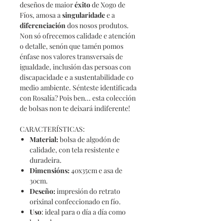
deseños de maior
éxito
de Xogo de
Fíos, amosa a
singularidade
e a
diferenciación
dos nosos produtos.
Non só ofrecemos calidade e atención
o detalle, senón que tamén pomos
énfase nos valores transversais de
igualdade, inclusión das persoas con
discapacidade e a sustentabilidade co
medio ambiente. Sénteste identificada
con Rosalía? Pois ben... esta colección
de bolsas non te deixará indiferente!
CARACTERÍSTICAS:
Material
:
bolsa de algodón de
calidade, con tela resistente e
duradeira.
Dimensións
:
40x35cm e asa de
30cm.
Deseño
:
impresión do retrato
orixinal confeccionado en fío.
Uso
: ideal para o día a día como