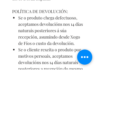
POLÍTICA DE DEVOLUCIÓN:
Se o produto chega defectuoso,
aceptamos devolucións nos 14 días
naturais posteriores á súa
recepción, asumindo desde Xogo
de Fíos o custo da devolución.
Se o cliente rexeita o produto por
motivos persoais, aceptamos
devolucións nos 14 días naturais
posteriores a recepción do mesmo,
asumindo o cliente dito custo.
Non deixes pasar a oportunidade e
consegue esta fermosa totebag de
Rosalía de Castro.
Ten a seguridade que marcarás
tendencia!