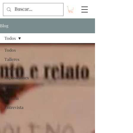
Blog
Todos
Todos
Talleres
Congreso
Exposiciones
Hilando
la
historia
Entrevista