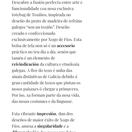
Descubre a fusión perfecta entre arte e
funcionalidade coa nosa exclusiva
totebag de Toxiños, inspirada no
deseño do prato de madeira de refráns
galegos “son un toxiño”. Deseño
creado e confeccionado
exclusivamente por Xogo de Fíos. Esta
bolsa de tela non só é un
accesorio
práctico no teu día a día, senón que
tamén é un elemento de
reivindicación
da cultura e etnoloxía
galegas. A flor do toxo é unha das
sinais distintivas de Galicia debido á
gran cantidade de toxos que pintan os
nosos paisaxes ó chegar a primavera.
Por iso, xa forman parte da nosa vida,
das nosas costumes e da linguaxe.
Esta vibrante
impresión
, dun dos
deseños de maior éxito de Xogo de
Fíos, amosa a
singularidade
e a