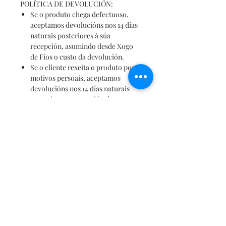
POLÍTICA DE DEVOLUCIÓN:
Se o produto chega defectuoso,
aceptamos devolucións nos 14 días
naturais posteriores á súa
recepción, asumindo desde Xogo
de Fíos o custo da devolución.
Se o cliente rexeita o produto por
motivos persoais, aceptamos
devolucións nos 14 días naturais
posteriores a recepción do mesmo,
asumindo o cliente dito custo.
Non deixes pasar a oportunidade e
consegue esta fermosa totebag de
Toxiños.
Ten a seguridade que marcarás
tendencia!