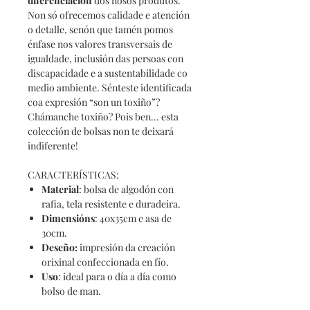
diferenciación
dos nosos produtos.
Non só ofrecemos calidade e atención
o detalle, senón que tamén pomos
énfase nos valores transversais de
igualdade, inclusión das persoas con
discapacidade e a sustentabilidade co
medio ambiente. Sénteste identificada
coa expresión “son un toxiño”?
Chámanche toxiño? Pois ben... esta
colección de bolsas non te deixará
indiferente!
CARACTERÍSTICAS:
Material
: bolsa de algodón con
rafia, tela resistente e duradeira.
Dimensións
: 40x35cm e asa de
30cm.
Deseño
:
impresión da creación
orixinal confeccionada en fío.
Uso
: ideal para o día a día como
bolso de man.