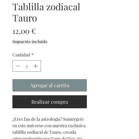
Tablilla zodiacal
Tauro
Precio
12,00 €
Impuesto incluido
Cantidad
*
Agregar al carrito
Realizar compra
¿Eres fan de la astrología? Sumérgete
en este universo con nuestra exclusiva
tablilla zodiacal de Tauro, creada
artesanalmente por Xogo de Fíos. Se