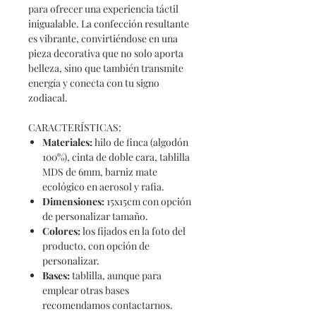
para ofrecer una experiencia táctil
inigualable. La confección resultante
es vibrante, convirtiéndose en una
pieza decorativa que no solo aporta
belleza, sino que también transmite
energía y conecta con tu signo
zodiacal.
CARACTERÍSTICAS:
Materiales
:
hilo de finca (algodón
100%), cinta de doble cara, tablilla
MDS de 6mm, barniz mate
ecológico en aerosol y rafia.
Dimensiones
:
15x15cm con opción
de personalizar tamaño.
Colores
:
los fijados en la foto del
producto, con opción de
personalizar.
Bases
:
tablilla, aunque para
emplear otras bases
recomendamos contactarnos.