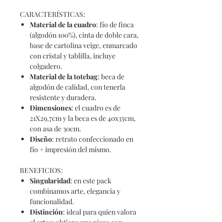
CARACTERÍSTICAS:
Material de la cuadro
: fío de finca
(algodón 100%), cinta de doble cara,
base de cartolina veige, enmarcado
con cristal y tablilla, incluye
colgadero.
Material de la totebag
: beca de
algodón de calidad, con tenerla
resistente y duradera.
Dimensiones
: el cuadro es de
21X29,7cm y la beca es de 40x35cm,
con asa de 30cm.
Diseño
: retrato confeccionado en
fío + impresión del mismo.
BENEFICIOS:
Singularidad
: en este pack
combinamos arte, elegancia y
funcionalidad.
Distinción
: ideal para quien valora