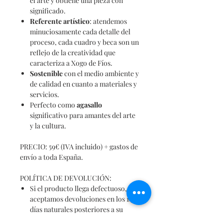
el arte y obtiene una pieza con
significado.
Referente
artístico
: atendemos
minuciosamente cada detalle del
proceso, cada cuadro y beca son un
reflejo de la creatividad que
caracteriza a Xogo de Fíos.
Sostenible
con el medio ambiente y
de calidad en cuanto a materiales y
servicios.
Perfecto como
agasallo
significativo para amantes del arte
y la cultura.
PRECIO: 59€ (IVA incluido) + gastos de
envío a toda España.
POLÍTICA DE DEVOLUCIÓN:
Si el producto llega defectuoso,
aceptamos devoluciones en los 14
días naturales posteriores a su
recepción, asumiendo desde Xogo