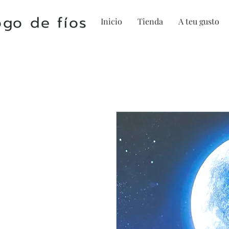
go de fíos
Inicio
Tienda
A teu gusto