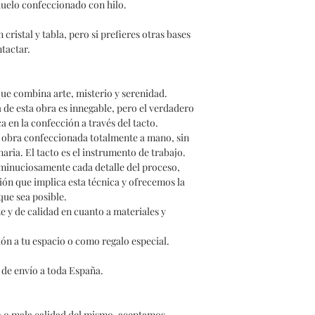
uelo confeccionado con hilo.
ristal y tabla, pero si prefieres otras bases
ntactar.
que combina arte, misterio y serenidad.
ia de esta obra es innegable, pero el verdadero
 en la confección a través del tacto.
na obra confeccionada totalmente a mano, sin
ria. El tacto es el instrumento de trabajo.
minuciosamente cada detalle del proceso,
ión que implica esta técnica y ofrecemos la
que sea posible.
 y de calidad en cuanto a materiales y
ión a tu espacio o como regalo especial.
 de envío a toda España.
o o mala calidad del mismo, aceptamos