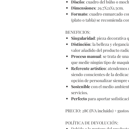
Diseño
: cuadro del búho o moch
Dimensiones
: 29,7X21X1,5cm.
Formato
: cuadro enmarcado con c
(plato o tabla) se recomienda co
BENEFICIOS:
Singularidad
: pieza decorativa 
Distinción
: la belleza y eleganc
valor añadido del producto radica
Proceso
manual
: se trata de u
que medie ningún tipo de maquina
Referente
artístico
: atendemos 
siendo conscientes de la dedicac
opción de personalizar siempre 
Sostenible
con el medio ambiente
servicios.
Perfecto
para aportar sofisticac
PRECIO: 28€ (IVA incluido) + gastos
POLÍTICA DE DEVOLUCIÓN:
Debido a la ruptura del product