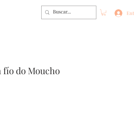
Ent
 fío do Moucho
io