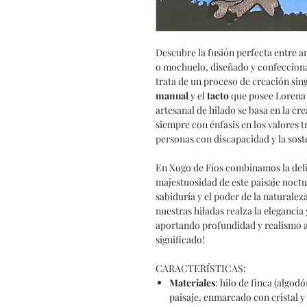
Descubre la fusión perfecta entre ar
o mochuelo, diseñado y confeccion
trata de un proceso de creación sing
manual
y el
tacto
que posee Lorena 
artesanal de hilado se basa en la cr
siempre con énfasis en los valores t
personas con discapacidad y la sost
En Xogo de Fíos combinamos la delic
majestuosidad de este paisaje noct
sabiduría y el poder de la naturalez
nuestras hiladas realza la eleganci
aportando profundidad y realismo al
significado!
CARACTERÍSTICAS:
Materiales
: hilo de finca (algod
paisaje, enmarcado con cristal y 