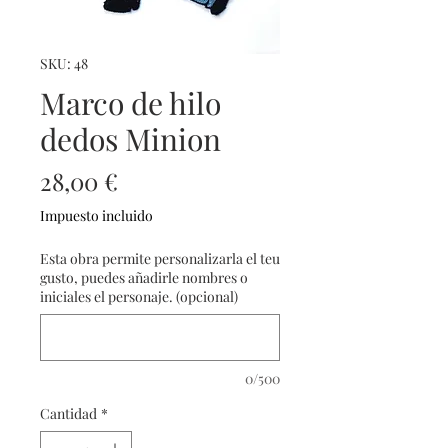
SKU: 48
Marco de hilo
dedos Minion
Precio
28,00 €
Impuesto incluido
Esta obra permite personalizarla el teu
gusto, puedes añadirle nombres o
iniciales el personaje. (opcional)
0/500
Cantidad
*