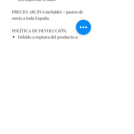
PRECIO: 28€ (IVA incluido) + gastos de
envío a toda España.
POLÍTICA DE DEVOLUCIÓN:
Debido a ruptura del producto o
mala calidad del mismo, aceptamos
devoluciones en los 14 días
naturales posteriores a su
recepción, asumiendo desde
Xogo
de Fíos el coste de dicha
devolución.
Si el cliente rechaza el producto
por motivos personales, aceptamos
devoluciones en los 14 días
naturales posteriores la recepción
del mismo, asumiendo el cliente
dicho coste.
Valora cada pieza como una obra
única de arte inclusiva!