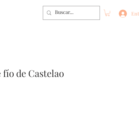
Ent
 fío de Castelao
o