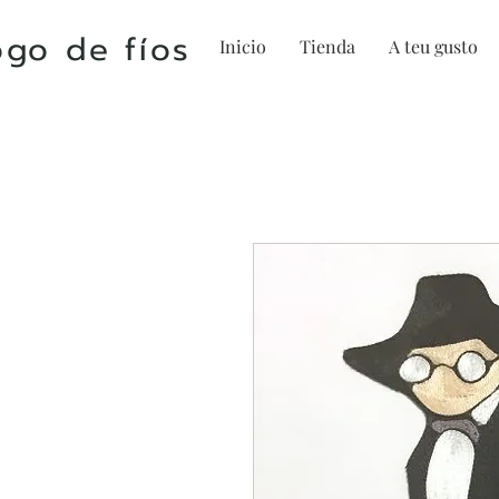
go de fíos
Inicio
Tienda
A teu gusto