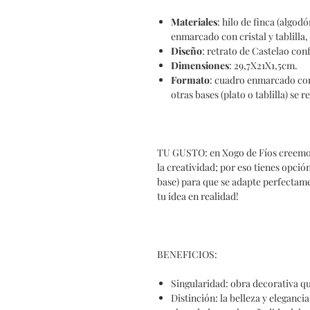
Materiales
: hilo de finca (algod
enmarcado con cristal y tablilla,
Diseño
: retrato de Castelao con
Dimensiones
: 29,7X21X1,5cm.
Formato
: cuadro enmarcado con 
otras bases (plato o tablilla) se
TU GUSTO: en Xogo de Fíos creemos e
la creatividad; por eso tienes opció
base) para que se adapte perfectame
tu idea en realidad!
BENEFICIOS:
Singularidad
: obra decorativa qu
Distinción
: la belleza y eleganci