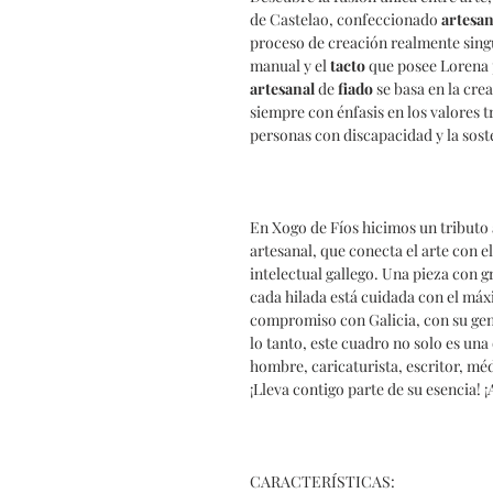
de Castelao, confeccionado
artesa
proceso de creación realmente singul
manual y el
tacto
que posee Lorena p
artesanal
de
fiado
se basa en la crea
siempre con énfasis en los valores t
personas con discapacidad y la sost
En Xogo de Fíos hicimos un tributo a
artesanal, que conecta el arte con e
intelectual gallego. Una pieza con g
cada hilada está cuidada con el máx
compromiso con Galicia, con su gen
lo tanto, este cuadro no solo es una
hombre, caricaturista, escritor, méd
¡Lleva contigo parte de su esencia!
CARACTERÍSTICAS: