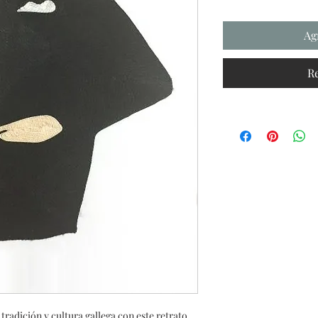
Ag
R
 tradición y cultura gallega con este retrato