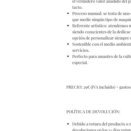
el verdadero valor añadido del p
tacto.
Proceso
manual: se trata de una
que medie ningún tipo de maquina
Referente
artístico: atendemos 
siendo conscientes de la dedicac
opción de personalizar siempre 
Sostenible
con el medio ambiente
servicios.
Perfecto
para amantes de la cult
especial.
PRECIO: 29€ (IVA incluido) + gastos
POLÍTICA DE DEVOLUCIÓN:
Debido a rotura del producto o 
devoluciones en los 14 días natu